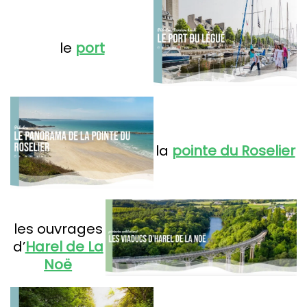
le
port
la
pointe du Roselier
les ouvrages
d’
Harel de La
Noë