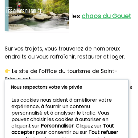
les
chaos du Gouet
Sur vos trajets, vous trouverez de nombreux
endroits ou vous rafraîchir, restaurer et loger.
Le site de l’office du tourisme de Saint-
Brieuc est
ici
https://www.baiedesaintbrieuc.com/
et vous
Nous respectons votre vie privée
dit tout !
Les cookies nous aident à améliorer votre
expérience, à fournir un contenu
personnalisé et à analyser le trafic. Vous
pouvez choisir les cookies à autoriser en
cliquant sur
Personnaliser
. Cliquez sur
Tout
accepter
pour consentir ou sur
Tout refuser