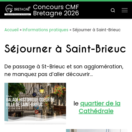
Concours CMF
Passer au contenu
Search
Bretagne 2026
Me
Accueil
»
Informations pratiques
»
Séjourner à Saint-Brieuc
Séjourner à Saint-Brieuc
De passage à St-Brieuc et son agglomération,
ne manquez pas d’aller découvrir…
le
quartier de la
Cathédrale